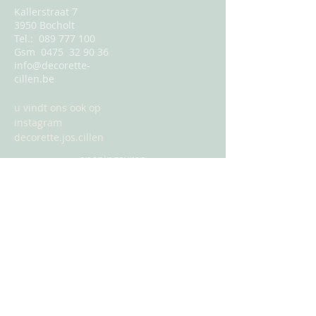
Kallerstraat 7
3950 Bocholt
Tel.: 089 777 100
Gsm 0475 32 90 36
info@decorette-
cillen.be
u vindt ons ook op
instagram
decorette.jos.cillen
openingsuren
dinsdag, woensdag, donderdag en
vrijdag
van 9u00 tot 12u00 en van 13u00 tot
18u00
zaterdag
van 9u00 tot 12u00 en van 13u00 tot
17u00
zondag en maandag gesloten
vrijdag 1 mei en zaterdag 2 mei gesloten