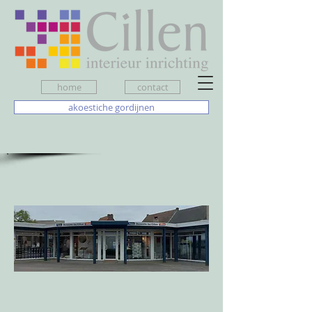
home
contact
akoestiche gordijnen