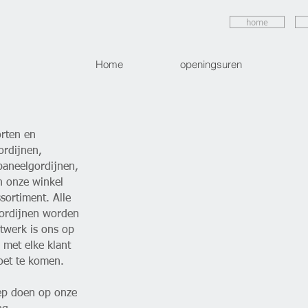
home
Home
openingsuren
orten en
ordijnen,
paneelgordijnen,
n onze winkel
sortiment. Alle
gordijnen worden
atwerk is ons op
 met elke klant
et te komen.
oep doen op onze