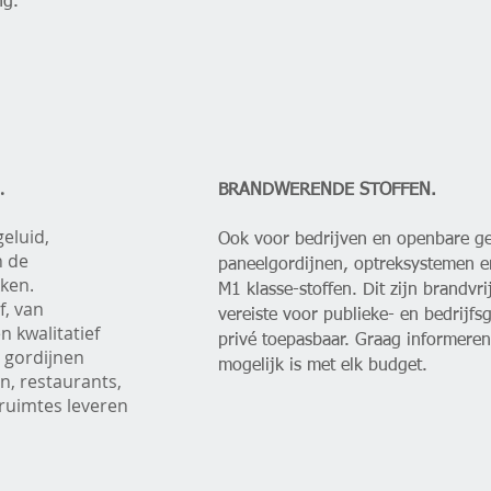
ng.
.
BRANDWERENDE STOFFEN.
eluid,
Ook voor bedrijven en openbare 
n de
paneelgordijnen, optreksystemen en
ken.
M1 klasse-stoffen. Dit zijn brandvri
f, van
vereiste voor publieke- en bedrij
n kwalitatief
privé toepasbaar. Graag informeren
 gordijnen
mogelijk is met elk budget.
n, restaurants,
ruimtes leveren